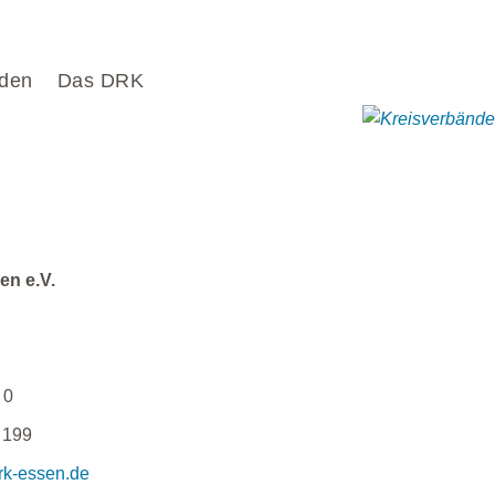
den
Das DRK
en e.V.
 0
 199
rk-essen.de