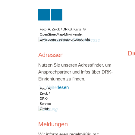
Foto: A. Zelck / DRKS, Karte: ©
OpenStreetMap-Mitwirkende,
www.openstreetmap.org/copyright
Di
Adressen
Nutzen Sie unseren Adressfinder, um
Ansprechpartner und Infos über DRK-
Einrichtungen zu finden.
Weiterlesen
Foto: A.
Zelck /
DRK-
Service
GmbH
Meldungen
Wir informieren regelmäßig mit