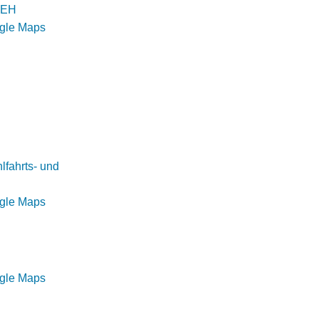
n EH
ogle Maps
fahrts- und
ogle Maps
ogle Maps