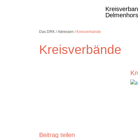
Kreisverba
Delmenhors
Das DRK
Adressen
Kreisverbände
Kreisverbände
Kostenlose DRK-
Kr
Hotline.
Wir beraten Sie
gerne.
08000
365
000
Infos für Sie
kostenfrei
rund um die Uhr
Beitrag teilen