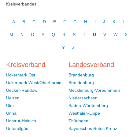
Kreisverbandes.
A
B
C
D
E
F
G
H
I
J
K
L
M
N
O
P
Q
R
S
T
U
V
W
X
Y
Z
Kreisverband
Landesverband
Uckermark Ost
Brandenburg
Uckermark West/Oberbarnim
Brandenburg
Uecker-Randow
Mecklenburg-Vorpommern
Uelzen
Niedersachsen
Ulm
Baden-Württemberg
Unna
Westfalen-Lippe
Unstrut-Hainich
Thüringen
Unterallgäu
Bayerisches Rotes Kreuz