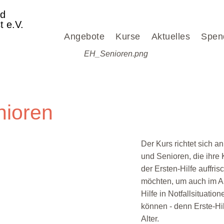
nd
t e.V.
Angebote
Kurse
Aktuelles
Spen
nioren
Der Kurs richtet sich a
und Senioren, die ihre 
der Ersten-Hilfe auffris
möchten, um auch im Al
Hilfe in Notfallsituation
können - denn Erste-Hil
Alter.