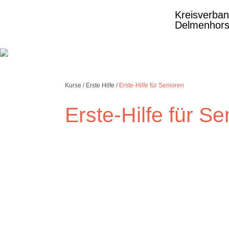
Kreisverba
Delmenhors
Kurse
Erste Hilfe
Erste-Hilfe für Senioren
Erste-Hilfe für Se
Ansprechpartner
Maren Wagner
Ausbildungsleitung
Tel: 04221 98 42-910
Fax: 04221 98 42
942