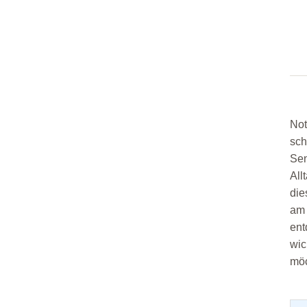
E-Mail:
ausbildungsleiter@drk-
delmenhorst.de
Not
sch
Sen
All
die
am 
ent
wic
möc