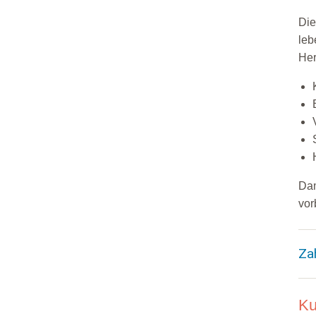
Die
leb
Her
Dam
vo
Za
Ku