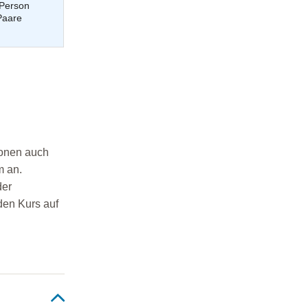
 Person
Paare
sonen auch
m an.
der
den Kurs auf