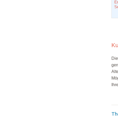
Er
S
Ku
Die
ger
Alt
Mög
Ihr
Th