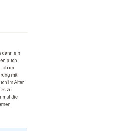
n dann ein
nen auch
, ob im
hrung mit
uch im Alter
ues zu
inmal die
lernen