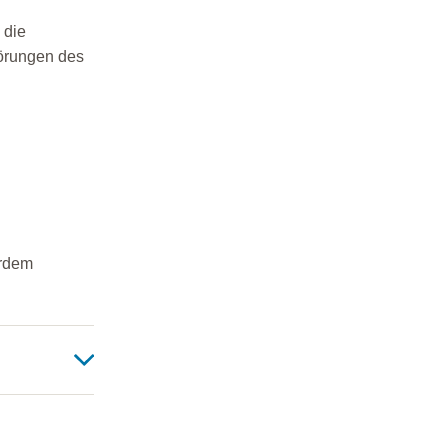
 die
örungen des
erdem