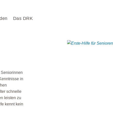
den
Das DRK
n Seniorinnen
Kenntnisse in
chen
ter schnelle
en leisten zu
fe kennt kein