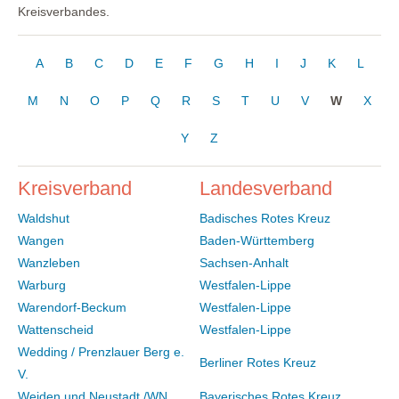
Kreisverbandes.
A
B
C
D
E
F
G
H
I
J
K
L
M
N
O
P
Q
R
S
T
U
V
W
X
Y
Z
Kreisverband
Landesverband
Waldshut
Badisches Rotes Kreuz
Wangen
Baden-Württemberg
Wanzleben
Sachsen-Anhalt
Warburg
Westfalen-Lippe
Warendorf-Beckum
Westfalen-Lippe
Wattenscheid
Westfalen-Lippe
Wedding / Prenzlauer Berg e.
Berliner Rotes Kreuz
V.
Weiden und Neustadt /WN
Bayerisches Rotes Kreuz