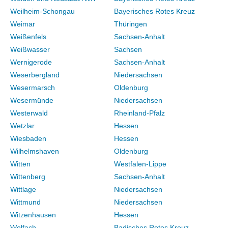
Weilheim-Schongau
Bayerisches Rotes Kreuz
Weimar
Thüringen
Weißenfels
Sachsen-Anhalt
Weißwasser
Sachsen
Wernigerode
Sachsen-Anhalt
Weserbergland
Niedersachsen
Wesermarsch
Oldenburg
Wesermünde
Niedersachsen
Westerwald
Rheinland-Pfalz
Wetzlar
Hessen
Wiesbaden
Hessen
Wilhelmshaven
Oldenburg
Witten
Westfalen-Lippe
Wittenberg
Sachsen-Anhalt
Wittlage
Niedersachsen
Wittmund
Niedersachsen
Witzenhausen
Hessen
Wolfach
Badisches Rotes Kreuz