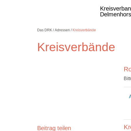
Kreisverba
Delmenhors
Das DRK
Adressen
Kreisverbände
Kreisverbände
Kostenlose DRK-
Ro
Hotline.
Wir beraten Sie
Bit
gerne.
08000
365
000
Infos für Sie
kostenfrei
rund um die Uhr
Kr
Beitrag teilen