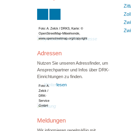
Zit
Zol
Zw
Foto: A. Zelck / DRKS, Karte: ©
Zwi
OpenStreetMap-Mitwirkende,
www.openstreetmap.org/copyright
Adressen
Nutzen Sie unseren Adressfinder, um
Ansprechpartner und Infos über DRK-
Einrichtungen zu finden.
Weiterlesen
Foto: A.
Zelck /
DRK-
Service
GmbH
Meldungen
Wir informieren regelmäßig mit