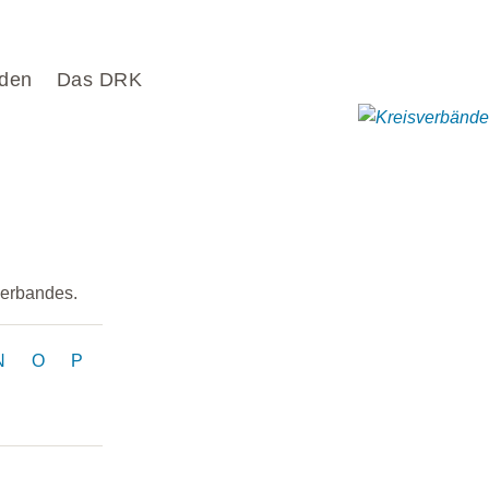
den
Das DRK
verbandes.
N
O
P