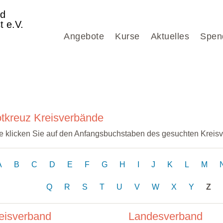
nd
t e.V.
Angebote
Kurse
Aktuelles
Spen
tkreuz Kreisverbände
te klicken Sie auf den Anfangsbuchstaben des gesuchten Kreis
A
B
C
D
E
F
G
H
I
J
K
L
M
Q
R
S
T
U
V
W
X
Y
Z
eisverband
Landesverband